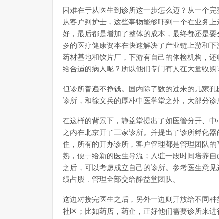
困难在于从医生到诊所这一步怎么迈？从一个完
从客户到护士，这些事物能够吓到一个在业务上
好，最后都是增加了整体的成本，最终都还是要
多的医疗健康资本在快速解决了产业链上游和下
药材基地和饮片厂，下游有自己的体检机构，还
给合适的病人呢？所以他们专门有人在大量收购
但诊所普遍不挣钱。国内除了数的过来的几家孔
诊所，和徐文兵的厚朴中医学堂之外，大部分诊
在这样的背景下，静益堂提出了如医管分开、中
之内在北京开了三家诊所。并提出了诊所孵化器
住，所有的开办诊所，客户管理都是管理团队的
熟，便于给新的医生导流；入驻一段时间培养自
之后，可以考虑成立自己的诊所。参考医生意见
绩占股，管理全部交给静益堂团队。
这边对接完医生之后，另外一边则开放给不同种
社区；比如药店，药企，正好他们需要诊所来进