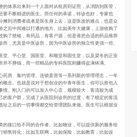
整的体系出来到一个人面对从租房到证照，从消防到医管，
还要不断精进的医生。而任何的承诺，转诊也好，专家也
分摊到消费者或者是医生身上去，这是医改的难点，也是众
游之后中间难以打通的地方。比如美年大健康，上游收购了
收购了慈铭，有药品，有客户源，但是谁把合适的药品推荐
诊所，尤其是中医诊所，因为中医诊所的独立性更强一些。
医堂、平心堂、国医堂、和顺堂和固生堂，以及梁冬的正安
所并不挣钱，而一些精品的专科医院则赚得盆满钵满。
心药房、集约管理、连锁直营等一系列新的管理理念，一年
的概念。也就是说对于想创业的中青年医生，你可以拎包入
事情。刚入门的可以加入中心店，规模较大，客流较为成
己的客户群，完成了从医院到诊所的过度，有了稳定的客流
选址之后的一切事情都交给管理团队来做。医生可以根据业
类的接口给不同的合作者。比如物业，可以提供新的服务给
行销售转化；比如互联网，比如保险，比如教育，比如设