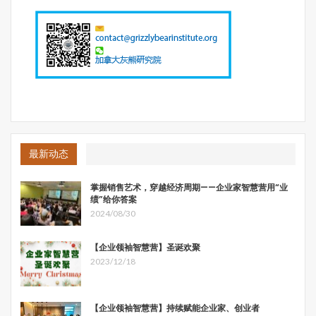
比如地方地铁集团比较有兴趣的，通过工程换项目投资机
会，能够吸引在轨道建设，运营开发，产业链条延展方面的
最新动态
企业，或者入驻到产业园，或者给产业基金一些参与的机
会。
掌握销售艺术，穿越经济周期——企业家智慧营用“业
绩”给你答案
这里面的关键在于要有效梳理和挖掘产业链的机会，我们的
2024/08/30
轨道交通还有很多精细化的机会可以挖掘。这时候可以发挥
高校、企业研发部门、创新企业的聚合作用，通过不断地交
【企业领袖智慧营】圣诞欢聚
流、探讨、实践和孵化，不断挖掘这里面的投资机会。
2023/12/18
从基金的角度，它组织的活动越有含金量，提供的服务越完
善，所能够吸引的企业就越多，就越有机会发现新的投资标
【企业领袖智慧营】持续赋能企业家、创业者