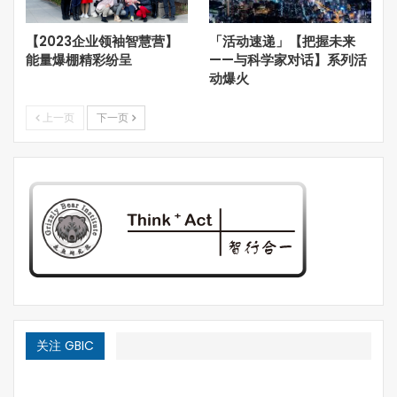
升到6000公里，投资将近4万亿。而且这个市场不只是自身
的投资，更带动城市价值的重新分布，站点周边，甚至城市
【2023企业领袖智慧营】
「活动速递」【把握未来
群范围内的土地价值都将相应改变。所以跟城市轨道交通相
能量爆棚精彩纷呈
——与科学家对话】系列活
关的投资是一个打通产业链和城市价值链的复合行为。涉及
动爆火
的行业也非常广。
上一页
下一页
两年前，绿地联合建行和上海建工发起了千亿级的轨道交通
PPP基金，绿地、建行和上海建工作为普通合伙人，险资作
为LP。在他参与的项目中，工程类的建工优先，地产开发
绿地优先。这个模式正在被越来越多地学习，这也是一种联
盟，范围比较小，也比较单纯。未来将发挥更大作用的可能
是一个涵盖范围更广的联盟形式。
关注 GBIC