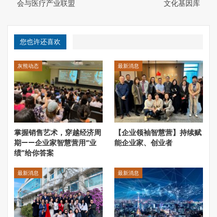
会与医疗产业联盟
文化基因库
三、从基金推动联盟：轨道交通和城市更新
四、从文化推动联盟：书院和文化基因库
您也许还喜欢
五、从商业推动联盟：中医诊所和脊柱健康
六、从智库推动联盟：产业金融联盟、知识图谱联盟与央企
灰熊动态
最新消息
投资协会
七、小结：为什么都要做联盟？
三、从基金推动联盟：轨道交通和城市更新
掌握销售艺术，穿越经济周
【企业领袖智慧营】持续赋
从投资的角度其实也有意愿来推动联盟，道理也很容易理
期——企业家智慧营用“业
能企业家、创业者
解。基金的运作不是孤立的，通过跟集团公司、行业协会、
绩”给你答案
大学院所等资源有机综合起来，形成联盟，在更大范围和更
高层面形成推动力。
最新消息
最新消息
比如轨道交通，这是当前城市基础设施建设的重点。中国从
控制大城市向城市群发展，最重要的基础设施就是轨道交
通。目前中国有超过3000公里的轨道交通，到2020年要上