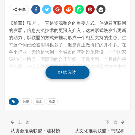
分享
【前言】
联盟，一直是资源整合的重要方式。伴随着互联网
的发展，信息交流技术的更深入介入，这种形式焕发出更新
的动力，以联盟的方式来推动形成一个相互支持的生态。生
态这个词已经被用得很多了，但是真正做得好的并不多。在
各个行业，无论是大到一个城市的基础设施建设，一个国家
级的行业协会，国际间的合作组织，还是小到一个具体的检
测仪器，一个具体而微的店面，都可以借鉴联盟的方式来构
继续阅读
筑自己的生态，在这一生态之中降低交易成本，形成新的竞
争力。
笔者针对这种现象将进行一个长期的跟踪观察，这是第一阶
段的调研成果，欢迎持续关注：
吴鹏
基金
联盟
一、从企业推动联盟：沃特玛与氢能源
上一篇
下一篇
二、从协会推动联盟：建材协会与医疗产业联盟
从协会推动联盟：建材协
从文化推动联盟：书院和