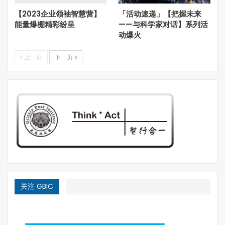
【2023企业领袖智慧营】
「活动速递」【把握未来
能量爆棚精彩纷呈
——与科学家对话】系列活
动爆火
图片来源于网络
上一页
下一页
按照维基百科的解释：影响力投资也称为社会价值投资、社
会效应投资，是指在投资过程中不仅考察财务收益,也要考
察投资项目的社会和环境影响,包括产品和服务所产生的影
响。
按照我的解读：影响力投资属于投资范畴，赚钱是衡量其是
否成功的重要因素之一。但影响力投资的投资方向需要投向
那些对人类、社会和环境等公共领域产生正向影响的行业和
项目，属于慈善公益范畴。即“熊掌和鱼可以兼得”。
就投资而言，“资本家”是一个令很多人生厌的词汇，主要原
因就是马克思先生将其描绘成剥削工人阶级的吸血鬼。事实
关注 GBIC
上，离开了“资本家”的市场便无从谈起自由市场，而消灭了
自由市场的计划经济带给中国人的贫穷，我们稍长一点的人
都应该记忆犹新。社会主义市场经济的伟大实践，我们从英