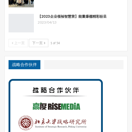
“影响力投资”是一个大课题，我以美国乔治城大学贝克社会
影响力与创新中心博士后研究员韩君的一项研究“影响力投
【2023企业领袖智慧营】能量爆棚精彩纷呈
资——十年简史”为蓝本，阐述了从2007年—2017年英国和
2023/04/13
美国率先进行的不懈努力，摘要如下：
“影响力投资”（Impact Investing）一词，是美国洛克菲勒
上一页
下一页
1 of 54
基金会（Rockefeller Foundation）2007年在意大利第一次
正式提出。
战略合作伙伴
2009年，英国政府出手，设立社会企业投资基金（Social
Enterprise Investment Fund ）。2010年，英国建立了历史
上第一个社会影响力债券（SIB）。继2010年英国首相卡梅
伦提出 “大社会政策” ，大社会资本（Big Society Capital）
2012年在英国成立。2013年，英国《公共服务（社会价
值）》法案开始实行。2014年，英国出台社会投资税减免
（Social Investment Tax Relief），同时，世界上第一家服
务于慈善机构、社会企业和影响力投资的社会股票交易所
（Social Stock Exchange）在伦敦成立。