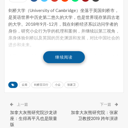
剑桥大学（University of Cambridge）坐落于英国剑桥市，
是英语世界中历史第二悠久的大学，也是世界现存第四古老
的大学。2018年9月-12月，我在剑桥经济系以访问学者的
身份，研究小众行为学的机理和案例，并继续以第三视角，
亲身体验剑桥以及英国的历史渊源和发展，对比中国社会的
进步和未来。
中国学者剑桥夜话的第十讲，邀请了我以沙龙方式做一个专
继续阅读
题，那就聊聊“影响力投资”吧。
众筹
剑桥百日行
小众
张家卫
上一篇
下一篇
加拿大灰熊研究院沙龙讲
加拿大灰熊研究院：张家
座：生得再平凡也是限量
卫教授2019 跨年演讲
张家卫教授与剑桥的学者们
版