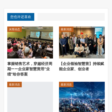
一是影响力投资算是一个新东西，却已经有十年的发展历
史；二是投资与慈善本属于对立的两个行为，影响力投资却
您也许还喜欢
赋予了“熊掌与鱼可以兼得”的公益属性；三是比尔盖茨、巴
菲特、扎尔伯格等超级巨头的巨额捐赠故事，近期网传怀疑
马云动用了他新加坡慈善基金的12亿港元购买香港豪宅，
灰熊动态
最新消息
究竟是一个怎样的套路？；四是英美两国影响力投资领域的
引领以及中国影响力投资领域的方兴未艾；五是小众行为学
研究基金正在从事一项伟大事业：影响力投资。
活动当天挤满了剑桥不同院系的访问学者、博士、剑桥工程
实验室和工程模拟公司的年轻工程师，来自法国里昂的专利
掌握销售艺术，穿越经济周
【企业领袖智慧营】持续赋
期——企业家智慧营用“业
能企业家、创业者
战略专家许教授也参加了沙龙讨论。
绩”给你答案
什么是影响力投资？
最新消息
最新消息