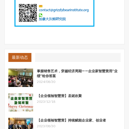
语词汇里舶来了两个新词“投资机构”和“投资人”，一下子就
显得低调和有情怀多了。
无论如何，“投资”、“投资”、“投资”都是以赚钱为唯一目
的。投资界常常嘲笑那些讲情怀的投资人，说“不以赚钱为
目的的投资都是耍流氓”。我就获得过这样的嘲笑，因为我
坚持认为创业者首先需要的是帮扶和鼓励，而非以“职业投
资人”的居高临下轻易的否认他们，我又时常亲自披挂上
最新动态
阵，痴心不改，一度就有了这“情怀投资人”的绰号，有的是
褒义，也有的是贬义。
掌握销售艺术，穿越经济周期——企业家智慧营用“业
绩”给你答案
影响力投资的出现，我以为这其中包含着对于人类未来的深
2024/08/30
刻忧虑。即自上世纪80年代以来新自由主义带来经济繁荣
的同时， “拜金主义” 盛行。全球性的贫富差距越来越大，
【企业领袖智慧营】圣诞欢聚
财富越来越集中在少数或者说极少数的超级巨头手里。全球
2023/12/18
气候变暖的威胁以及环境的无休止破坏，科技发展带来的人
类不可预知——或会更幸福、或会更悲惨的未来世界等等，
引起了一些超级巨头以及政府的高度关注，并开始付诸行
【企业领袖智慧营】持续赋能企业家、创业者
动。
2023/08/30