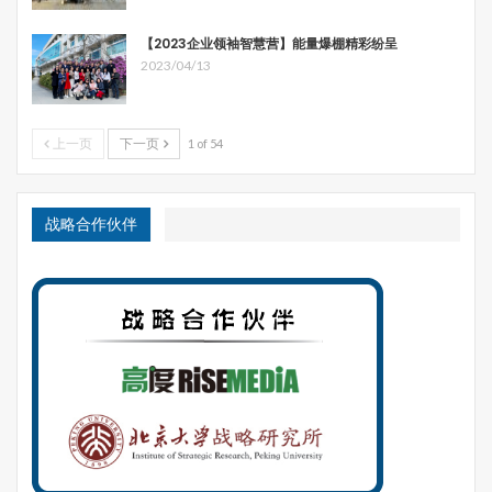
级，森林采伐应该留出多少缓冲区域，每个缓冲区域多少
米，都规定的非常明确。后来卑诗省议会修订了法规，将管
【2023企业领袖智慧营】能量爆棚精彩纷呈
2023/04/13
理权下方给企业和注册林业师。只要能达到保护河流的目
的，缓冲区域是10米、20米还是30米，完全由采伐企业和
注册林业师来决定。
上一页
下一页
1 of 54
不过，卑诗省政府今年又有新的改革。他们认为政策放宽后
企业采伐自由度太大，有的可能会铤而走险破坏环境。黄烨
介绍说，卑诗省政府正在重新评估以前的“专业化依赖”
战略合作伙伴
（professional reliance）管理模式，具体细节可能会在今
年6月底出来。所谓“专业化依赖”就是依托专业和非专业人
士，借助法律、协会职业道德等，对森林资源进行健全、可
持续管理的一种社会管理模式。卑诗省政府重新调整这套管
理模式，可能会在一定程度上收缩林业公司和注册林业师的
自由度量权。