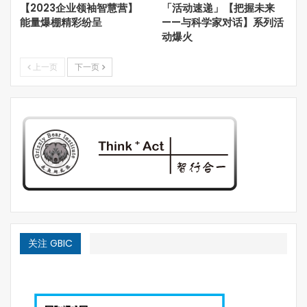
【2023企业领袖智慧营】
「活动速递」【把握未来
说到林业管理，中国国内的朋友很自然会想到政府，想到国
能量爆棚精彩纷呈
——与科学家对话】系列活
家林业局。据说有人到加拿大交流林业管理，第一反应就是
动爆火
想找对口的联邦林业部门。其实，
加拿大联邦没有专门的林
业部或林业局，林业管理也不是中央政府说了算。
上一页
下一页
UBC大学林学院王光玉教授介绍说，在这个方面，加拿大与
中国的一个差别，就是它没有像中国一样的林业局，而是在
自然资源部下面设有一个
林务局
。加拿大森林资源由各省政
府直接管理，联邦政府主要负责的是林产品的进出口、以及
濒危动物保护等生态和环保问题。
关注 GBIC
BC省是林业大省。图片来源：Canadian Press