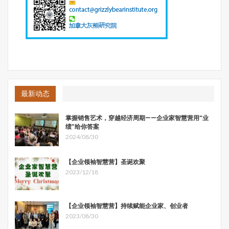
卑诗省林业部林业资源管理分析师李清林博士指出，
加拿大
联邦与省政府在林业管理上应该算是一种协商关系
，林业、
森林资源由各省直接管理，联邦政府只是负责制定全国性
的、对外贸易等方面的政策，比如海洋、河流两岸、鱼类、
鸟类迁移、濒危物种保护等，加美两国之间的软木贸易谈判
也属联邦政府职权范围。如果各省政府在这些领域执行不
力，联邦可以取消他们的相关立法管理权。
最新动态
比如，卑诗省内陆和东北部一带的驯鹿已经濒临灭绝，十几
年前联邦政府就提出了保护计划，但由于缺乏监督，一直没
掌握销售艺术，穿越经济周期——企业家智慧营用“业
绩”给你答案
有得到很好的贯彻。今年，联邦政府开始严格要求，如果卑
2024/08/30
诗省不按联邦要求落实，联邦政府就会接管省政府的驯鹿立
法管理权，改由联邦直接立法管理。
【企业领袖智慧营】圣诞欢聚
2023/12/18
Interfor Corporation注册林业规划师黄烨补充说，
加拿大
联邦政府主要负责海洋鱼类、原住民、环保评估（主要是石
油）等议题，但具体的运作则由各省政府立法管理。
有的省
【企业领袖智慧营】持续赋能企业家、创业者
管得严，有的省管得松，每个省每个时期管得也不一样。比
2023/08/30
如2004年以前，卑诗省森林法规非常具体，河流是第几