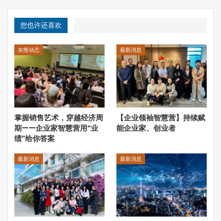
高，中国已经成为加拿大第二大木材出口目的国。不过，
由
于国情、民情、行情差异甚大，中加之间的木材贸易仍然存
您也许还喜欢
在诸多障碍
。为帮助业界人士了解加拿大林业，界面新闻、
加拿大灰熊研究院、加拿大乐活网、《高度》周刊、不列颠
哥伦比亚大学（UBC）UHUBOR信息平台邀请卑诗省林业
灰熊动态
最新消息
专家联合召开了“林业专题沙龙”。灰熊研究院将持续更新有
关沙龙讨论内容的报道。
掌握销售艺术，穿越经济周
【企业领袖智慧营】持续赋
期——企业家智慧营用“业
能企业家、创业者
绩”给你答案
最新消息
最新消息
加拿大森林资源分布图。图片来自Natural Resources
Canada
|
联邦与各省协商管理林业