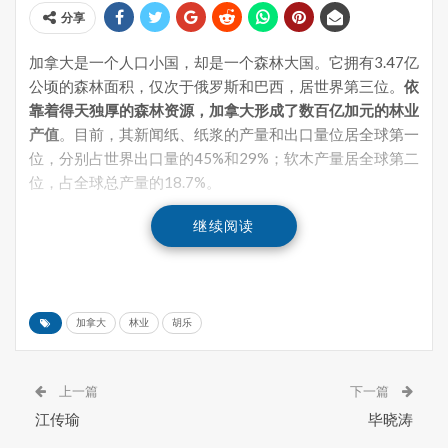
分享
加拿大是一个人口小国，却是一个森林大国。它拥有3.47亿
公顷的森林面积，仅次于俄罗斯和巴西，居世界第三位。
依
靠着得天独厚的森林资源，加拿大形成了数百亿加元的林业
产值
。目前，其新闻纸、纸浆的产量和出口量位居全球第一
位，分别占世界出口量的45%和29%；软木产量居全球第二
位，占全球总产量的18.7%。
继续阅读
加拿大
林业
胡乐
加拿大卑诗省一处雨林。图片来源：视觉中国
上一篇
下一篇
江传瑜
毕晓涛
近年来，随着中国木材需求急剧上升，中加木材贸易水涨船