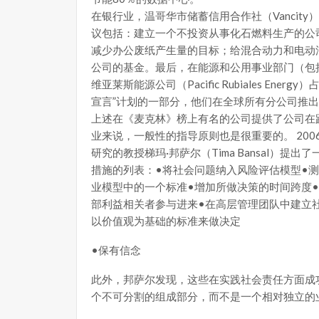
在银行业，温哥华市储蓄信用合作社（Vancit
议包括：建立一个不投资从事化石燃料生产的公
减少办公废纸产生量的目标；给混合动力和电动
公司的基金。最后，在能源和公用事业部门（包
维亚莱斯能源公司（Pacific Rubiales En
宣言”计划的一部分，他们在全球所有分公司推
上述在《麦克林》榜上有名的公司提供了公司在
业来说，一般性的指导原则也是很重要的。 20
研究的教授梯玛·邦萨尔（Tima Bansal）
措施的列表：•将社会问题纳入风险评估模型•
业模型中的一个标准•增加所做决策的时间跨度
部利益相关者参与进来•在高层管理团队中建立
以价值观为基础的标准来做决定
•保有信念
此外，邦萨尔发现，这些在实践社会责任方面成
个不可分割的组成部分，而不是一个相对独立的