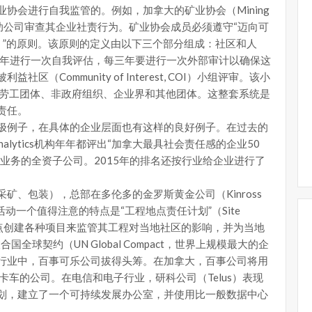
协会进行自我监管的。例如，加拿大的矿业协会（Mining
订立原则，并帮助公司审查其企业社责行为。矿业协会成员必须遵守“迈向可
ing，TSM）”的原则。该原则的定义由以下三个部分组成：社区和人
每年进行一次自我评估，每三年要进行一次外部审计以确保这
Community of Interest, COI）小组评审。该小
、劳工团体、非政府组织、企业界和其他团体。这整套系统是
责任。
极例子，在具体的企业层面也有这样的良好例子。在过去的
ainalytics机构年年都评出“加拿大最具社会责任感的企业50
业务的全资子公司。2015年的排名还按行业给企业进行了
矿、包装），总部在多伦多的金罗斯黄金公司（Kinross
业社责活动一个值得注意的特点是“工程地点责任计划”（Site
—他们在工程地点创建各种项目来监管其工程对当地社区的影响，并为当地
全球契约（UN Global Compact，世界上规模最大的企
行业中，百事可乐公司拔得头筹。在加拿大，百事公司将用
卡车的公司。在电信和电子行业，研科公司（Telus）表现
划，建立了一个可持续发展办公室，并使用比一般数据中心