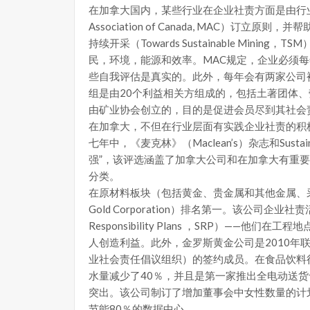
在加拿大国内，某些行业在企业社责方面是由行业
Association of Canada, MAC）
持续开采（Towards Sustainable Min
民，环境，能源和效率。MAC规定，企业必须
些自我评估是真实的。此外，每年会有两家公司被利益社区（
组是由20个利益相关方组成的，包括土著团体
由矿业协会创立的，目的是促进会员尽到其社会
在加拿大，不但在行业层面有实践企业社责的积
七年中，《麦克林》（Maclean’s）杂志和Sust
强”，该评选涵盖了加拿大公司和在加拿大有重要
分类。
在原材料板块（包括黄金、贵金属和其他金属、采
Gold Corporation）排名第一。该公司企
Responsibility Plans ，SRP）—
人创造利益。此外，金罗斯黄金公司是2010年联合国
业社会责任倡议组织）的签约成员。在食品饮料
水量减少了40％，并且是第一家推出全电动送货
突出。该公司制订了增加董事会中女性数量的计
节能80％的数据中心。