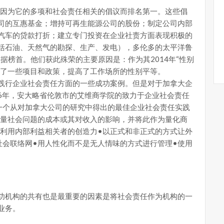
y）因为它的多项和社会责任相关的倡议而排名第一。这些倡
司的互惠基金；增持可再生能源公司的股份；制定公司内部
汽车的贷款打折；建立专门投资在企业社责方面表现积极的
括石油、天然气的勘探、生产、发电），多伦多的太平洋鲁
ergy）占据榜首。他们获此殊荣的主要原因是：作为其2014年“性别
出了一些项目和政策，提高了工作场所的性别平等。
践行企业社会责任方面的一些成功案例。但是对于加拿大企
06年，安大略省伦敦市的艾维商学院的致力于企业社会责任
提出了一个从对加拿大公司的研究中得出的最佳企业社会责任实践
测量社会问题的成本或其对收入的影响，并将此作为量化商
•利用内部利益相关者的创造力•以正式和非正式的方式让外
社会联络网•用人性化而不是无人情味的方式进行管理•使用
功机构的共有也是最重要的因素是将社会责任作为机构的一
业务。