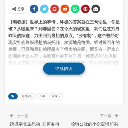
分享
【编者按】世界上的事情，终极的答案就在三句话里：你是
谁？从哪里来？到哪里去？在今天的现实里，我们也在找寻
昨天的踪迹，力图回到最初的原点。“公有制”，这个曾经对
现实社会终极理想的乌托邦，发源地是德国。经过近百年的
发展，已经和最初的理想有了很大的差距。而又有一群来自
欧洲的小众人群，在数百年前开创了另一种形式的“公有制
集体农庄形式”–哈特公社，至今留存于世，基本保持着创建
继续阅读
之初的理想及运作方式，并散落在世界各地。灰熊研究院首
席研究员张家卫教授、研究员吴鹏先生，为寻求“小众模式”
的原始密码，实地探访加拿大的哈特公社，一种在世界上非
常独特的组织形态，并撰写专稿探讨哈特公社。本公众号特
哈特公社
小众
张家卫
别将两位研究员的沥心之作编辑成哈特公社的系列文章，分
六期刊出，欢迎大家持续关注。
1. 哈特公社的历史
上一篇
下一篇
跨境零售生死劫-如何看待
哈特公社的小众逻辑和实
2. 哈特公社的思想基础