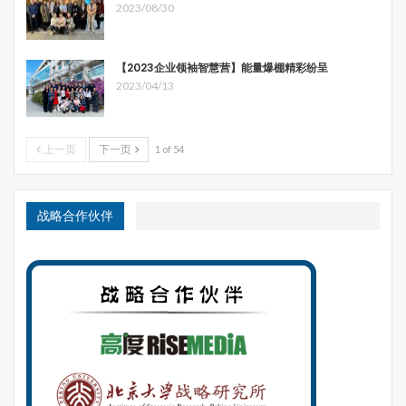
卓越的领导人，哈特人的宗教研究、学校建设以及陶器、皮
2023/08/30
革、编织等工艺技术以及车轮、钟表、木工等的制造水平都
取得很高的成就。公社和居民点达到了100多个，人口在2-
【2023企业领袖智慧营】能量爆棚精彩纷呈
3万人之间。
2023/04/13
1618年三十年战争开始，反对宗教改革的人又开始驱逐和
迫害哈特人，他们不得不再次经历一段艰难的岁月。虽然，
1621年，罗马尼亚特兰西瓦尼亚的一个公爵 Gabor
上一页
下一页
1 of 54
Bethlen收留了他们，让哈特人住进了他的领地。但是，三
十年的战争以及之后土耳其和哈布斯堡之间的战争，使得哈
特人不断遭到袭击和抢劫，直到被迫放弃他们的社区，隐藏
战略合作伙伴
在附近岩石之间避难的地步。这种对哈特公社的破坏持续了
60年。
哈特人虽然经历了不断的颠沛流离，但是他们始终坚持他们
自己的精神和信仰，不肯妥协，并在1755年，随着275个
路德教徒从奥地利的卡林西亚的到来，他们经历了一个时期
的复兴。但是，新的迫害又到来了，他们随后逃到了今天是
罗马尼亚的瓦拉几亚。之后，由于土耳其人和俄罗斯人的战
争，哈特人在1770年前往俄罗斯，并重新建立了新的社
区，种植果园，再次顽强的生存下来并且保持活跃和发展。