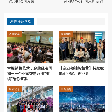
跨境B2C的发展
践-哈特公社的思想基础
3. 哈特公社的今天
4. 哈特公社的实地探访
您也许还喜欢
5. 哈特公社的思考和小众逻辑
灰熊动态
最新消息
6. 哈特公社的小众化生存
哈特公社的历史
哈特公社的历史按照今天的说法，可以看做是孜孜以求宗教
自由的一群西方人一次又一次的移民迁徙或者说是宗教逃亡
掌握销售艺术，穿越经济周
【企业领袖智慧营】持续赋
运动。哈特人派生于慕尼黑一个被称为“再洗礼派”的宗教。
期——企业家智慧营用“业
能企业家、创业者
“再洗礼派”拒绝给新生儿洗礼，开创了成年人洗礼的传统，
绩”给你答案
他们反对宗教受国家的控制。该教派由于观点属于“异教
徒”，因此不断受到打压甚至是死亡的威胁。
最新消息
最新消息