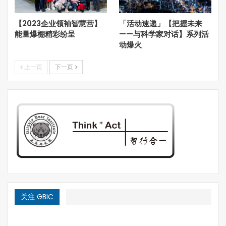
【2023企业领袖智慧营】
「活动速递」【把握未来
能量爆棚精彩纷呈
——与科学家对话】系列活
动爆火
上一页
下一页
哈特人的信仰（来自于哈特公社网站）
从1525年哈特人的“再洗礼派”诞生开始，在近五个世纪的
时间里，哈特人从德国和奥地利迁徙到了今天是捷克共和国
的摩拉维亚，从那里再到匈牙利，之后南到今天是罗马尼亚
的特兰西瓦尼亚，然后北到乌克兰的基辅，南到乌克兰附近
的亚历山德罗夫斯克、扎波罗热，横跨大西洋到达美国的达
关注 GBIC
科塔斯，最后，来到了加拿大大草原。1527年，由于德语
国家的迫害加剧，哈特人逃往今天是捷克斯洛伐克一部分的
摩拉维亚的尼古拉斯堡地区，富有的列支敦士登人（哈布斯