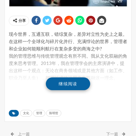
分享
现今世界，互通互联，错综复杂，差异对立性为史上之最。
在这样一个全球化与碎片化并行、充满悖论的世界，管理者
和企业如何能顺利航行在复杂多变的商海之中?
我的管理思维与传统管理观念有所不同。我从文化双融的角
度来思考管理。2013年，我在管理学会的主席演讲中，提
出这样一个观点：无论在商务领域或是其他方面（如工作、
职业乃至人生），都可以成功运用文化双融这一理念。
继续阅读
文化双融的核心在于：一件事或者一个观点，如果冲击了人
们既有的前提假设，或颠覆了人们的直觉与信仰，那么，它
们往往孕育着新的领悟与知识。行践文化双融理念的组织和
高管不能只是简单地去包容不同的想法和行为，还需往前再
文化
管理
陈明哲
迈一步，即超越各方的壁垒，将原本彼此对 立的理念 (如
竞争与合作、东方与西方、中国式与美国式的商业理念和战
略)整合起来，这也是本研究的重点之所在。这些组织和高
上一篇
下一篇
管在规避不同文化、理念和实践的缺陷的同时，还要其优势