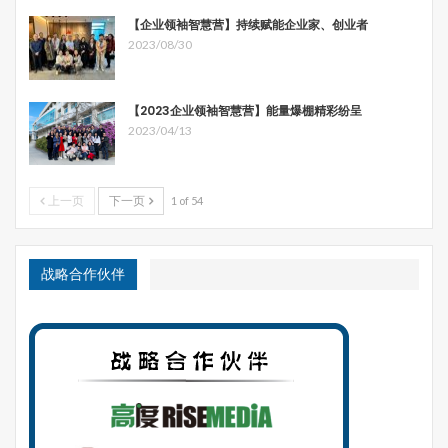
意去了解他者文化，树立起毕生追求文化双融的志向。那
【企业领袖智慧营】持续赋能企业家、创业者
时，我寻找着差别，对不同的视角开放，这为我在东方西方
2023/08/30
的观念和实践之间寻求一种略带悖论意味的平衡奠定了基
础。
一路走来，两位大师一直在帮我缩短这段旅程，他们是爱新
【2023企业领袖智慧营】能量爆棚精彩纷呈
觉罗·毓鋆和威廉·纽曼(William H. Newman) 。
2023/04/13
毓老师是中国末代皇帝的侄子，我离开台湾前往美国之前，
有幸师从（？）从师于他，涉猎了中华文明顶峰时期（即公
上一页
下一页
1 of 54
元前八世纪至三世纪）的经典著述。我沉醉于研读孙子的著
作，这段经历对我后来从事动态竞争理论研究影响深远。
到美国后，我师从比尔·纽曼((William H. Newman)教授。教
战略合作伙伴
授的后半生，一直给予我谆谆教诲。纽曼是管理学巨擘，活
跃于多个学术组织，执教沃顿商学院和哥伦比亚商学院，曾
任美国管理学会第六任主席，此外，他还投身商务实践，初
入商海时曾得到麦肯锡咨询公司创始人杰姆斯·麦肯锡的提
携。纽曼给我两点建议，让我受益终生：一是矢志不渝地实
现最大程度的诚信和正直；二是超越可见的景像和肤浅的表
面，尽力看得更远。纽曼先生对中国式思维和管理理念（他
在很多方面比我的很多中国朋友还要中国）怀有浓厚的兴