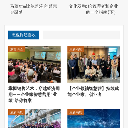
马蔚华&比尔盖茨 的普惠
文化双融: 给管理者和企业
予以整合。
金融梦
的一个指南(下）
体现出上述特质的东西方商界领袖，我们可以清晰勾勒出他
们的轮廓。同样，那些采取文化双融理念的组织也展现出某
些特质。以林肯电气为例，这家公司便是将竞争与合作的实
践融为一体，并平衡所有利益及利益相关人。关于这些范
您也许还喜欢
例，我们将在后面进一步讨论。
现今世界需要这样的组织，能够采纳、行践和传播新思想和
灰熊动态
最新消息
新理念，而我们则需要能够具备整合性思维，可对总体复杂
性进行掌控的专业人士。那么，这对那些行践文化双融理念
的管理者或公司又有何涵意呢?
首先，思考这一理念的基础，然后讲述一段文化双融之旅，
并以一些商业实践案例，说明企业和高管如何将这一理念付
掌握销售艺术，穿越经济周
【企业领袖智慧营】持续赋
诸于行动。尤其，作为战略研究领域一个蓬勃发展的次领
期——企业家智慧营用“业
能企业家、创业者
域，动态竞争理论不断发展，这蕴含着将东方与西方的管理
绩”给你答案
理念与思路相结合，具有重大意义。最后，我们会思考文化
双融的两大作用，一可填补鸿沟，二可简化商界和其他领域
最新消息
最新消息
的复杂性。
文化双融的起源与本质