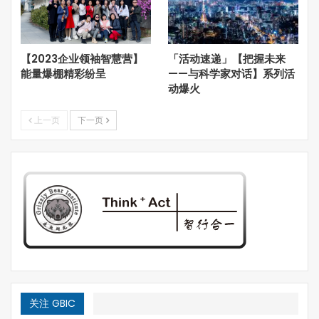
东方传统思想为理解文化双融的起源提供了一个框架。孔子
采用中用“中“（或中庸）的价值观，这是一种强调均衡和整
合的哲学，它让人们超越工作和生活中的悖论。这个概念本
【2023企业领袖智慧营】
「活动速递」【把握未来
身蕴含了文化双融思维的核心：二元性和相对性。这两个核
能量爆棚精彩纷呈
——与科学家对话】系列活
心观点也蕴含在“仁”这个字中。“仁“既可指果仁也可指人
动爆火
性。仁=二+ 人：也就是说，没有人可以脱离他人而独存于
世。
上一页
下一页
除了“中“和“仁”之外，文化双融这一思维还整合了阴阳或正
反互补等概念，再次意味着一种平衡，“中”也可表示为“动
态衡”。二千年后，西方的托马斯·杰弗逊(Thomas
Jefferson)(代表着矛盾对立统一)把握了文化双融思维的精
髓：”随着新发现的出现，新真理的揭示，方法和看法随环
境的变化而变化，大大小小的组织也必须不断向前发展，与
时俱进。”
在我们所处的这个时代，文化双融不断吸收着地缘经济文
化，诸如东方与西方、全球和在地等。更广泛地来说，它是
对一系列二元对立端进行整合。按此思维方式，任何两个实
关注 GBIC
体都可以超越它们的不同之处，这首先需要了解和欣赏他人