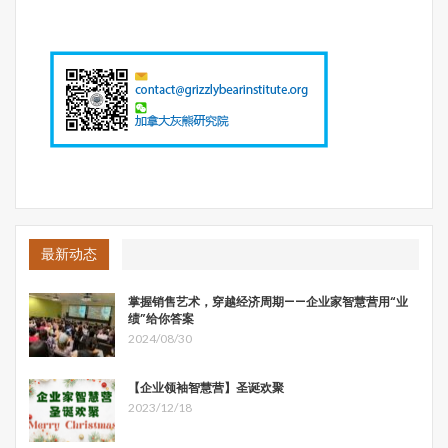
的文化，然后再将自己的文化与他人文化进行桥接与融合。
这里，先简要回顾一下文化的意义，有助于后面的讨论。从
最广泛的意义上来说，文化涵盖思维、行为和交流。不同的
文化可按地域来区分（例如东方与西方），按领域来区分
（如公司和非政府组织），按业务来区分（如制造和高科
技），按公司职能来区分（如财务与营销），按职业来区分
（如学术和从业者），此处仅胪举数例。依照儒家传统，文
化涵盖了人类所有的活动，而且受到不同情境的影响。在不
同的情境下，不同的文化会以不同方式影响文化双融。
文化双融这一理念如何呈现从最本质的意义上来讲，这种理
念强调“和/同”的整合，反对“非此即彼”的孤立或对立。它剔
最新动态
除文化糟粕，同时，在社群、企业 、社会这三个层面，将
各种文化的精华进行综合与优化。我的生涯（无论是生活还
掌握销售艺术，穿越经济周期——企业家智慧营用“业
绩”给你答案
是工作）就是一段通联东西的文化旅程，可视为一个案例。
2024/08/30
我的文化双融之旅
【企业领袖智慧营】圣诞欢聚
我在台湾一个小镇长大，不过幸运的是，那时我的床头摆放
2023/12/18
一些中国经典著作，如《四书》这样的儒家经典名著。研习
经典，特别是价值亘古不变的世界经典，让我发自内心地愿