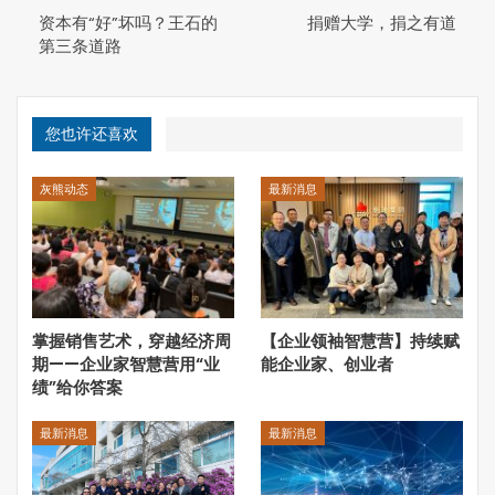
资本有“好”坏吗？王石的
捐赠大学，捐之有道
每3-7年发生一次。 这种气候类型变动的极端时期， 会在世
第三条道路
界很多区域引起极端的天气（洪水和干旱），太平洋沿岸的
国家所受影响最大。
您也许还喜欢
灰熊动态
最新消息
掌握销售艺术，穿越经济周
【企业领袖智慧营】持续赋
期——企业家智慧营用“业
能企业家、创业者
绩”给你答案
6月26日至7月4日太平洋海平面温度变化
最新消息
最新消息
当然，森林的过度采伐也是我们需要检讨的地方，1998年