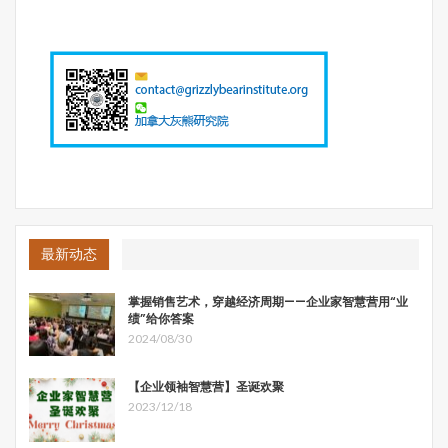
荒山变绿洲，生态工程造林前后的对比
近年来，由于合作研究的关系，我考察了国内外不少流域的
经营管理，以及灾害成灾的机理。我觉得目前的灾害人祸的
因素比较多。一是，近十年来的盲目的房地产开发，给本来
就比较脆弱的城市基础设施增加了很大的负担，城市排水体
最新动态
系根本就没有办法达到排泄强降水的能力。城市内看海景就
－很“自然的现象”了。二是，过去许多新区开发也是边开
掌握销售艺术，穿越经济周期——企业家智慧营用“业
发、边施工、边设计、边审批，工程的百年大计与领导的任
绩”给你答案
期、政绩提拔相比就显得次要了。工程的质量能保证一个任
2024/08/30
期也再好不过了。因此垮塌也就－很“自然的现象”了。三
是，许多地产开发，片面追求江景、湖光，把原来属于调节
【企业领袖智慧营】圣诞欢聚
河流涝枯的重要湿地、河滩、内湖作为开发住宅之用。因
2023/12/18
此，遇到强降水，河水没有了出口，水位就提高、水流就猛
急，成灾就是－很“自然的现象”了。