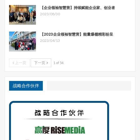
【企业领袖智慧营】持续赋能企业家、创业者
四是，不少地方矿山开发、公路铁路建设，没有任何保护措
2023/08/30
施下，把山体炸开，土石直接进入河道或留在山川小溪上，
遇到强降水，山洪、泥石流、山体滑坡就－很“自然的现象”
【2023企业领袖智慧营】能量爆棚精彩纷呈
了
2023/04/13
五是，不少地区没有防洪预案，即使有也是在领导的文件柜
子里，没有深入社区、居民，没有演练。救灾人员也没有专
业训练，人海战术。人员伤亡也就是－很“自然的现象”了。
上一页
下一页
1 of 54
战略合作伙伴