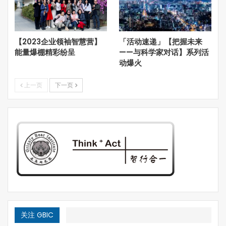
的特大洪灾，也许大家没有忘记。当年朱镕基总理下令开展
的历经近20年，可以称的上是史无前例的退耕还林、天然
林保护工程，对我国的天然林保护与长江、黄河的水土保持
【2023企业领袖智慧营】
「活动速递」【把握未来
起了很好的作用。中国是世界上森林面积增加最快的国家，
能量爆棚精彩纷呈
——与科学家对话】系列活
也是仅有少数森林覆盖率持续提高的国家。虽然森林的覆盖
动爆火
率的增加，并不意味的森林生态功能也就恢复的了，但是森
林生态环境的改善是有目共睹的。
上一页
下一页
关注 GBIC