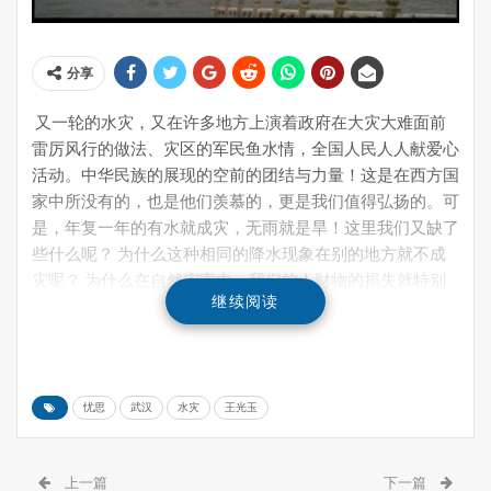
分享
又一轮的水灾，又在许多地方上演着政府在大灾大难面前
雷厉风行的做法、灾区的军民鱼水情，全国人民人人献爱心
活动。中华民族的展现的空前的团结与力量！这是在西方国
家中所没有的，也是他们羡慕的，更是我们值得弘扬的。可
是，年复一年的有水就成灾，无雨就是旱！这里我们又缺了
些什么呢？ 为什么这种相同的降水现象在别的地方就不成
灾呢？ 为什么在自然灾害中，我们的人财物的损失就特别
继续阅读
巨大呢……? 我们不妨在伤疤愈合之前，找些原因吧！全球
气候变化是我们不得不考虑的议题，也是许多政府首脑会归
咎的地方。IPCC工作组气候变化国家评估报告（AR5）指
出，过去100年 间，气候变化导致了中国南部地区气温、降
忧思
武汉
水灾
王光玉
水和海平面不断上升趋势。特别是今年厄尔尼诺-南方振荡
现象（El Niño-Southern Oscillation，简称ENSO）特别活
跃的。这是发生在横跨赤道附近太平洋的一种准周期
上一篇
下一篇
（Quasiperiodicity）气候类型（climate pattern），大约