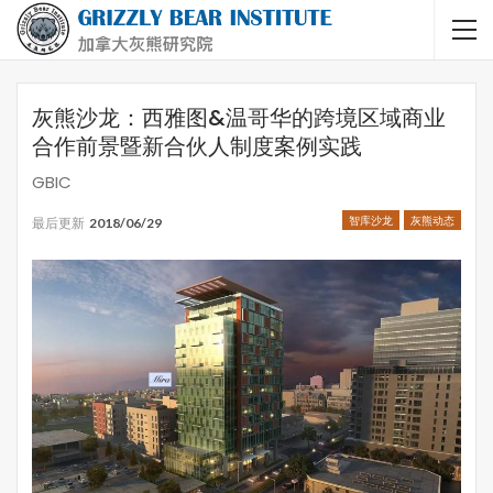
灰熊沙龙：西雅图&温哥华的跨境区域商业
合作前景暨新合伙人制度案例实践
GBIC
智库沙龙
灰熊动态
最后更新
2018/06/29