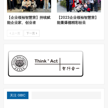
本期沙龙由灰熊研究院副院长张国任教授主持，来自温哥华
和西雅图的40余位嘉宾参加了沙龙活动。
【企业领袖智慧营】持续赋
【2023企业领袖智慧营】
联合主办方美国华盛顿大学PacTrans研究中心主任，著名
能企业家、创业者
能量爆棚精彩纷呈
的土木与环境工程系王印海教授首先高度评价了与加拿大灰
熊研究院的本次合作，特别是对于以西雅图和温哥华之间的
上一页
下一页
实践案例为沙龙切入点的学术讨论和研究，认为具有新颖、
独特的创意，而且有非常好的亲和感和落地感。他向入会嘉
宾介绍了华盛顿大学的历史背景。华盛顿大学是美国西岸历
史最悠久的公立大学之一，同时，它在中国的招生也已经有
了非常久远的历史，加之华盛顿州良好的政治开放气氛以及
与中国良好的贸易合作关系，各项研究领域的投入都非常巨
大，造就了华盛顿大学乃至华盛顿州广阔的未来发展前景。
同时，围绕沙龙话题，王印海教授与大家分享了早期他在房
地产行业收获的宝贵经验，并就与灰熊研究院的进一步合作
提出了建议方向。
关注 GBIC
加拿大灰熊研究院首席研究员张家卫教授以“西雅图&温哥
华跨境区域比较和拓宏@逻格斯新合伙人制度案例实践”为