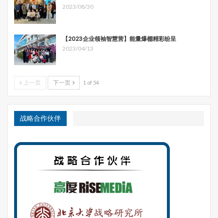
2023/08/30
【2023企业领袖智慧营】能量爆棚精彩纷呈
2023/04/13
上一页
下一页
1 of 54
资深地质工程专家、美国土木工程学会院士、华盛顿大学黄
晓枫博士以“西雅图-温哥华跨境投资优势—大西雅图巨大的
投资开发前景”为题，从土地、水资源、电能源、交通以及
战略合作伙伴
人力资源入手，深入浅出地剖析了未来大西雅图地区的发展
潜力，从具体的区域优势角度解读了大西雅图也已存在和更
加广阔的未来投资开发前景。