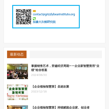
题首先做主题演讲。他用详实数据从六个研究方向 – 区位比
较、人口比较、贸易关联、地产业比较、移民及税收政策比
较以及互补关系向嘉宾们介绍了西雅图和温哥华跨境区域商
业合作的潜力和前景。其中在两地互补关系上，张家卫教授
特别介绍了比尔.盖茨发起的华州和卑诗省卡斯卡迪亚创新
走廊项目，并期待以“创新走廊”为命题在不久的将来加强与
华盛顿大学之间的合作和学术研究。就新合伙人制度的研究
和实践，张家卫教授以拓宏美国地产和加拿大逻格斯资本的
成功合作实践为案例，向大家解读了双方在合作背景以及合
最新动态
作逻辑上的共同特点，点出小众众筹的核心是先筹人、筹
智，再筹钱的核心思维和方法论，并认为这是华人企业家海
掌握销售艺术，穿越经济周期——企业家智慧营用“业
外创业落地、融入主流社会，撬动更多、更大合作空间的重
绩”给你答案
要方法论。
2024/08/30
【企业领袖智慧营】圣诞欢聚
2023/12/18
【企业领袖智慧营】持续赋能企业家、创业者