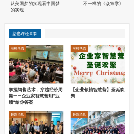
从美国梦的实现看中国梦
不一样的《众筹学》
的实现
您也许还喜欢
当天，来自温哥华的教授、学者、官员以及逻格斯资本的企
灰熊动态
灰熊动态
业家代表二十余人首先来到拓宏美国地产美丽都“Minrado”
项目现场，与包括贝尔维尤市前市长、议员李瑞麟在内的百
名嘉宾共同见证了历时两年、精雕细琢的美丽都
“Minradou”项目的简洁、隆重的封顶仪式，热烈探讨拓宏
美国地产实践小众众筹思维和新合伙人制度，融入本地主流
社会，创造就业和贡献税收的心得和成就。
掌握销售艺术，穿越经济周
【企业领袖智慧营】圣诞欢
期——企业家智慧营用“业
聚
随后，嘉宾们一起实地考察了拓宏美国地产以及即将与加拿
绩”给你答案
大逻格斯资本合作开发的贝尔维尤办公楼项目、西雅图派克
广场美丽岸项目、绿湖高端公寓项目，受到了极大震撼，深
最新消息
最新消息
刻感受到了小众众筹思维和新合伙人制度对于华人企业家落
地海外、融于主流社会产生的巨大影响力。