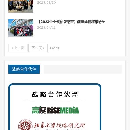
2023/08/30
【2023企业领袖智慧营】能量爆棚精彩纷呈
2023/04/13
过去城镇化的基本动力是土地模式。以土地为核心，在城市
化方面通过土地的出让，政府获得“土地财政”收入，改善基
础设施；在工业化方面，补贴产业用地，补贴招商引资企
上一页
下一页
1 of 54
业，使得他们能够获得全球产业链分工中的低端位置能够维
持下去。这个模式现在遭遇挑战：房地产市场的饱和让不少
战略合作伙伴
城市的土地财政堪忧，同时在工业化方面靠补贴已经吸引不
了企业，用工成本的增加，全球产业的转移让这些产业要么
升级，要么消亡。
因此新一轮的发展核心变成了资本模式。在工业化方面，让
资本驱动企业进行投资并购，实现转型或者升级；在城市化
方面，也通过资本模式实现土地的更新，获得价值增值，提
供更好的服务。
特色小镇正是在城镇化的新时期提出来的。如果还是按照原