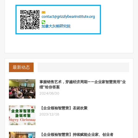
其二特色小镇是城市群中联通城市与农村的关键节点。它们
在田园之中，同时又与城市有着产业的关联，所以是打通城
乡二元的节点；其三特色小镇是打通国内与国际资源的场
所。今天的世界是网络化的开放式的，不是通过行政式的，
通过上级县、市再与国外关联，而是直接通过关键的人和资
源直接放到全球化的背景中来思考和实践。
所以从这个意义上，特色小镇的逻辑是中国在城市化进程
中，在全球产业格局发生转变的背景下，想要来解决就业和
最新动态
产业升级问题的举措。理解了这一点，就能够理解特色小镇
发展的着力点所在。
掌握销售艺术，穿越经济周期——企业家智慧营用“业
绩”给你答案
二、特色小镇的动力
2024/08/30
上面说了特色小镇发展的目标，那么动力何在？城镇化的动
力何在？相比起来特色小镇的动力有什么样的变化？
【企业领袖智慧营】圣诞欢聚
2023/12/18
【企业领袖智慧营】持续赋能企业家、创业者