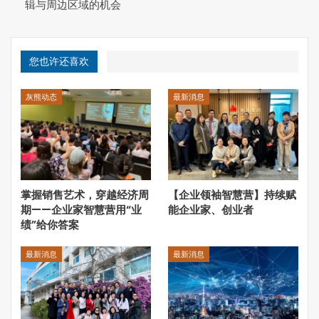
辑与周边区域的机会
求。也是无论提出什么新概念背后的基本逻辑。而在这三个
概念中最为关键和核心的是就业。
您也许还喜欢
灰熊动态
最新消息
掌握销售艺术，穿越经济周
【企业领袖智慧营】持续赋
期——企业家智慧营用“业
能企业家、创业者
因为中国城市化面对的基本框架是城乡二元，这个二元结构
绩”给你答案
给中国工业化和城市化进程带来了巨大的回旋余地和战略空
间。在建国之初，通过工农业剪刀差为工业化积累了必要的
最新消息
最新消息
资本；在城市化早期，通过上山下乡吸收了城市无法解决的
就业人口；在改革开放初期，又为中国对接全球工业体系提
供了大量优质劳动力。过去几年，以及未来的相当长一段时
间，城市化进程将继续，将有两三亿劳动人口需要寻找新的