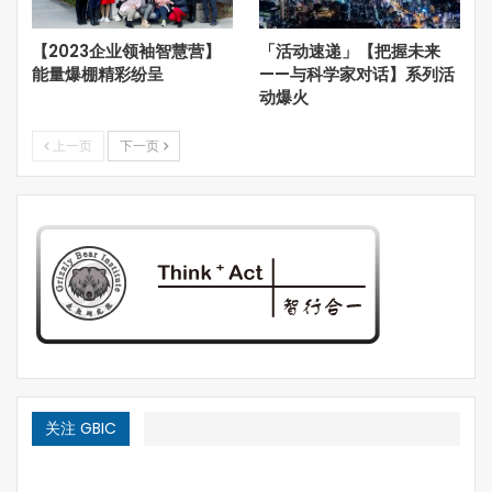
就业方式，这部分人要向何处去？城市还是农村？
【2023企业领袖智慧营】
「活动速递」【把握未来
城市和农村其实都在发力：我们其实可以看到对城市发展的
能量爆棚精彩纷呈
——与科学家对话】系列活
动爆火
策略已经在改变，原来是严格控制大城市，现在包括北上广
还是严格控制，但是已经在开始大力发展城市群城市圈了。
上一页
下一页
现在影响中国的三大城市群战略：首都圈、长江经济带和粤
港澳大湾区。首都圈之前一直发展得不理想，最近开始启动
雄安新区。为什么要做雄安，根本的问题还是要带动河北的
发展，要让央企的实力和科研能力带动周边区域的产业升
级，增强他们的制造能力，增强实业能力，同时真正在区域
范围内拉开骨架。
在农村这边则从美丽乡村到乡创综合体，从原来的三农建
设，到改善农村的基础设施，也是在增强乡村吸纳人口的能
力。但是产业毕竟需要一定的聚集效应。
所以特色小镇在这个基础上被提出来。对于他有三个基本的
关注 GBIC
认知：其一特色小镇是现代化进程中土地经营者就业转换的
场所，要通过特色小镇的发展解决这一部分人的就业问题；