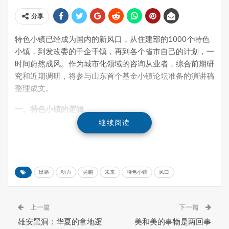
分享
特色小镇已经成为国内的新风口，从住建部的1000个特色
小镇，到发改委的千企千镇，再到各个省市自己的计划，一
时间蔚然成风。作为城市化领域的咨询从业者，综合前期研
究和近期调研，将参与山东首个基金小镇论坛准备的演讲稿
整理成文。
一、特色小镇的逻辑
继续阅读
新型城镇化和特色小镇有什么关系？有什么共同的逻辑又有
什么不同？从关键词上来理解，新型城镇化要“望得见山，
看得见水，记得住乡愁”，特色小镇要“特色产业”，要有“文
化”，要有创新孵化，还要美丽宜居，等等。如果用最简单
出路
动力
吴鹏
未来
特色小镇
风口
最直接的大白话来总结的话，无论是新型城镇化还是特色小
镇，最根本的追求就是三个关键词“安居、乐业、好生活”。
上一篇
下一篇
所谓安居，就是居住条件的改善；所谓乐业就是就业；所谓
雄安黑洞：华夏的拿地逻
美和美的事物是两回事
好生活，就是更好的配套服务。这是城市化过程中的根本追