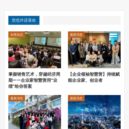
Lisp语言适用于逻辑归纳项目和机器学习，而Prolog是一种
逻辑编程语言，建立在逻辑学理论基础之上，并且可以和
您也许还喜欢
Lisp语言有效结合以解决“逻辑问题”。Prolog早期多运用于
自然语言处理，现在已经在人工智能开发中得到广泛使用。
灰熊动态
最新消息
Prolog一般用于基本机制的编程，通过提供模式匹配、自
动回溯和基于树的数据结构化机制来提高AI项目的灵活性。
（
2
）
C/C++
C++是面向特定对象编程速度最快的语言，其对时间的高度
掌握销售艺术，穿越经济周
【企业领袖智慧营】持续赋
敏感性对于AI项目的开发很有帮助，许多搜索引擎就用了
期——企业家智慧营用“业
能企业家、创业者
C++进行编程。在AI项目中，C++可以用于诸如神经网络这
绩”给你答案
样的统计模型，也可以快速的执行其他算法。目前许多硬件
库都是使用C++或C语言编写的，C++和C在与低级别硬件
最新消息
最新消息
交互方面已经非常成熟。
（
3
）
JAVA
JAVA不仅拥有C++的优点，同时还解决了C++中多继承、指