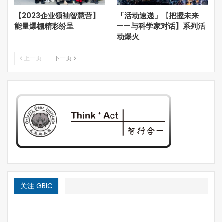
针等晦涩难懂的概念问题，是一门实用简单而且功能强大的
【2023企业领袖智慧营】
「活动速递」【把握未来
编程语言。由于JAVA具有简单性、面向对象、分布式、安
能量爆棚精彩纷呈
——与科学家对话】系列活
全性、平台独立与可移植性、多线程、动态性等特点，因此
动爆火
可以用来编写WEB和桌面应用程序，也可以用于编写分布
式和嵌入式系统应用程序等。从面向对象这一特性来看，
上一页
下一页
JAVA是用于AI项目开发一个很好的选择，该语言提供了人
工智能项目所需的全部高级功能。同时，JAVA还建立了一
个完善丰富的生态社区，便于技术人员随时随地查询和解决
遇到的问题。
（
4
）
Python
（最推荐初学者使用的
AI
编程语言）
Python凭借简单易学的语言逻辑和大量功能强大的开源免
费代码库，成为当下最流行的AI编程语言之一，即使是非计
算机专业的人员或者刚接触编程的人员也能够简单入门和快
速上手。Python也被称为“胶水语言”，可以方便地与其他常
关注 GBIC
见的AI算法和数据结构实现无缝衔接，提供科学计算能力的
Numpy、提供高级计算的Scypy和提供机器学习的Pybrain
等开源免费的代码库都可以在AI项目的开发中直接使用，极