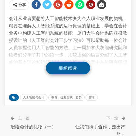
分享
会计从业者要想将人工智能技术变为个人职业发展的契机，
就要在理解人工智能系统的运行原理的基础上，学会在会计
业务中构建人工智能系统的技能。厦门大学会计系陈亚盛教
授设计的《人工智能会计三步学习法》可以帮助每一位会计
人员掌握使用人工智能的方法。上一周加拿大灰熊研究院和
读者们分享了其中的第一步，用较通俗的语言介绍了人工智
能的基本理论和运行机制；在这第二篇文章中灰熊研究院想
继续阅读
要和读者分享：
第二步：掌握一种人工智能（机器学习）的编程语言
编程语言是人类与计算机交流沟通的桥梁和纽带，能够把不
人工智能与会计
教育，提升自我，趋势
智库
同算法的数学思想和公式原理转化成计算机可以识别的形
式，机器学习的实现和应用离不开编程语言。目前应用于AI
项目开发的主流编程语言包括Lisp、Prolog、C/C++、Java
上一篇
下一篇
和Python。
献给会计的礼物（一）
让我们携手合作，走出严
冬！
（
1
）
Lisp
与
Prolog