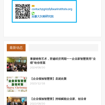
大降低了编程工作的难度，节省了大量完成常规基本工作的
时间和提高了项目开发的效率。
除上述介绍的五种编程语言外，WEKA、MATLAB、
Tensorflow、Keras等集成机器学习编程软件也可以用于AI
项目的开发。大家可以根据AI项目开发的需求，结合不同语
言的特点，选择合适的编程语言。我们建议初学者先从
Python入手，学习人工智能编程。
最新动态
这里我们向大家推荐两本入门级的Python书籍：
掌握销售艺术，穿越经济周期——企业家智慧营用“业
1. 人民邮电出版社出版的
《Python深度学习》
（原名 Deep
绩”给你答案
Learning with Python），这本书详尽介绍了用Python进行
2024/08/30
深度学习的探索实践，包括计算机视觉、自然语言处理、产
生式模型等应用。初学者推荐重点阅读第三章-神经网络入
【企业领袖智慧营】圣诞欢聚
门和第四章-机器学习基础。
2023/12/18
【企业领袖智慧营】持续赋能企业家、创业者
2023/08/30