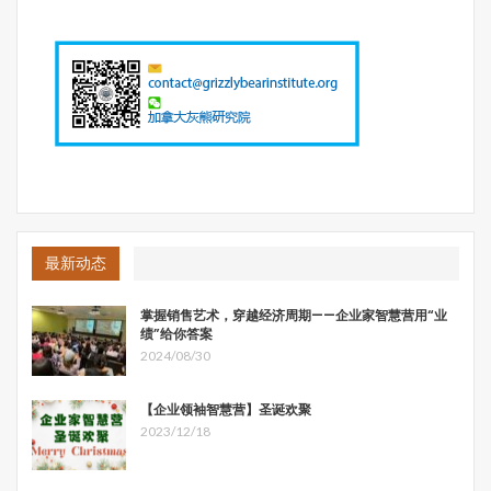
化管理服务获益，碳交易市场平台提供方（碳交易所）也将
得到交易费和佣金收入。
随着碳排放权作为商品的属性不断加强，以及碳市场的愈发
成熟，越来越多的投资银行、对冲基金、私募基金以及证券
公司等金融机构看中了碳市场的商业机会。碳市场将吸引期
权、期货、远期等衍生产品加入，刺激碳金融、碳咨询、碳
核查等行业发展，围绕着碳资产管理的产业链将得到极大的
发展机遇，包括碳项目开发过程中的设计与管理、碳项目投
资、碳交易中介、碳数据盘查与审核、碳项目咨询、碳信息
化服务与管理、碳市场法律服务、碳管理证书培训等。
最新动态
碳交易市场的高速发展也必然带来巨大的人才需求和新的就
掌握销售艺术，穿越经济周期——企业家智慧营用“业
业发展机会。碳市场建设方、各参与方急需建立培养人才的
绩”给你答案
长效机制，加快储备专业人才队伍，为参与碳市场建设运行
2024/08/30
和持续健康发展提供坚实的人才保障。从国内市场角度来
看，不论是节能技术评估、能源消耗审计、更新技术改造、
【企业领袖智慧营】圣诞欢聚
新能源技术开发，或是工业、交通、建筑等产业转型或升
2023/12/18
级，还是围绕着碳资产管理整个产业链的布局，乃至政府机
构与市场监管部门，拥有先进技术和专业技能的人才必然会