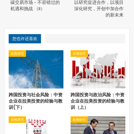
碳交易市场－不容错过的
以研究促进合作，以项目
态系统、食品生产、基础设施破坏以及其它负面作用所产生
机遇和挑战 （II）
深化研究，开创中加合作
的成本。而当前全球主要碳市场的碳价从1美元/tCO2e到
的新未来
13美元/tCO2e不等，其中90%的碳市场定价少于10美
元/tCO2e，无论是美国、欧洲还是中国的碳价格，都很难
在未来15年内超过美国审计总署（USGeneral Accounting
您也许还喜欢
Office）所估计的碳排放的社会成本32-71美元美
元/tCO2e。因此，各界都预期全球各地的碳排放价格将会
灰熊研究
灰熊研究
呈增长趋势，尽管增长速度和时间轨迹会所差异，整个碳交
易市场的经济体量将比想象中还要大。
碳市场带来哪些机遇和挑战？
从全球和长远发展来看，气候协议的影响主要集中在碳排放
权交易和能源领域。《巴黎协定》的讨论、签署与批准过
跨国投资与社会风险：中资
跨国投资与政治风险：中资
程，已经向各个碳市场传递显著的信号，未来碳市场的建
企业在拉美投资的经验与教
企业在拉美投资的经验与教
训(下）
训（上）
设，覆盖范围会更广，市场规模更大，参与主体更多，交易
产品更加多样，这对于各行业、企业乃至个人的发展都会带
灰熊研究
灰熊研究
来巨大的商机和改变，都将迎来新的机遇和挑战。
旧的化石燃料时代将被终结，将有更多的资本转向节能技术