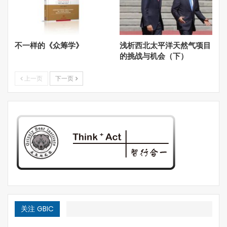
改造、清洁能源、可再生能源、碳捕获、碳储存等碳减排相
关领域进行长期投资，更多的企业和个人致力于新能源技术
的投资与开发，成为碳市场上出售减排额度并获取巨大收益
不一样的《众筹学》
浅析西北太平洋天然气项目
的卖方。这也意味着传统能源行业的变革将加快，石油、煤
的挑战与机会（下）
炭等领域将面临更多的环境成本和管治，并且伴随高碳能源
补贴的取消和资本撤离，中国传统发电企业的行业垄断和价
上一页
下一页
格补贴格局势将打破。对化石燃料消耗过于依赖的企业将面
临高成本的减排，如果不能进行有效的节能减排技术改造或
产业升级转型，将成为碳市场上购买配额完成履约的主力
军。
拥有优质碳资产（碳配额和可用于配额抵消的CER、
CCER）的公司或企业可以直接通过碳交易兑现获利，而拥
有绿色生产、绿色交通、绿色建筑技术的公司与个人可以通
过转让自愿核证减排量来取得收益，生产绿色新能源（风
能、光能、生物能源及再生能源等）的公司可以通过专项减
排项目开发增加盈利，拥有先进能效管理方案、信息化管理
关注 GBIC
技术的企业可以通过对高排放企业提供技术更新改造与信息