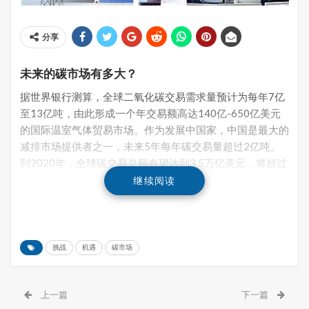
分享
未来的碳市场有多大？
据世界银行测算，全球二氧化碳交易需求量预计为每年7亿
至13亿吨，由此形成一个年交易额高达140亿-650亿美元
的国际温室气体贸易市场。作为发展中国家，中国是最大的
减排市场提供者之一，未来5年每年碳交易量超过2亿吨。
到2020年，全球碳交易总额有望达到3.5万亿美元，将超过
石油市场成为第一大能源交易市场，而中国有望成为全球碳
继续阅读
排放权交易第一大市场。由此可见，不论在全球还是在中
国，碳交易市场都将成为潜力巨大、充满机会和挑战的新兴
金融与贸易战场。
挑战
机遇
碳市场
更重要的问题是，理论上来说，碳市场中的碳价格应该反映
一个国家或地区的温室气体减排的平均社会成本。这一社会
成本不仅包括节能减排带来的一系列技术成本，碳市场的交
上一篇
下一篇
易成本，还应包括碳排放所导致的气候变化对人类健康、生