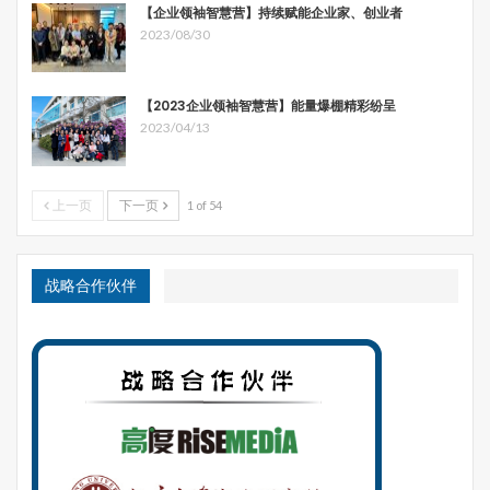
【企业领袖智慧营】持续赋能企业家、创业者
抢占先机。而从全球碳市场角度来看，掌握最先进专业技
2023/08/30
术、精通多种语言交流、通晓国际规则、具有国际视野、具
备参与国际事务能力与全球化竞争优势的国际化人才，才会
立于不败之地。
【2023企业领袖智慧营】能量爆棚精彩纷呈
2023/04/13
对于有志于进入碳交易市场从业的个人而言，根据不同的方
向，需要补充的专业知识包括但不限于：与气候政策有关的
背景知识如《巴黎协定》、联合国气候评估报告等；与碳交
上一页
下一页
1 of 54
易原理和碳市场机制有关的基础知识；与能源有关的专业知
识如能源动力、环境工程等；与碳汇有关的专业知识如造林
学、森林管理、遥感技术、碳计量等；与碳咨询有关的专业
战略合作伙伴
知识如经济管理、统计学、供应链管理等，与碳资产管理信
息化有关的专业知识如物联网、工业信息化、数据监测、智
能化分析等；与碳金融有关的金融学专业知识如碳期货、碳
融资、碳债券、碳保险等。
结语
美国未来研究院（Institute of the Future）的发起人罗伊·
阿玛拉（Roy Amara）曾经就技术革新提出过一个阿马拉法