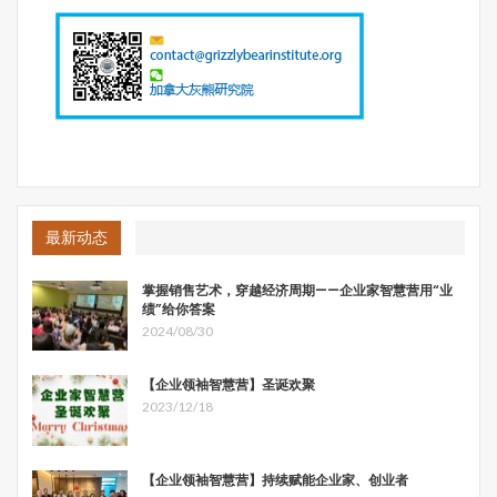
采取新的方式。众筹，尤其是中国式众筹，正是在给参与者
一个机会去体会如何跟一个协同者合作。你跟他之间没有雇
员关系，没有太紧密的关系，但是又比普通的消费者之间要
更紧密一些。这是一种新的合作关系。自从KK的《失控》
成为互联网时代的新经典，很多企业家都在思考这一趋势如
果应用到自己的企业上会怎么样。失控不是简单地放弃控
制。
恰好在这个角度上，众筹有可能能够带来一些新的观点。众
最新动态
筹过程中大家特别纠结一件事情，就是去中心化，要么没人
负责，要么付出回报不成比例。为什么不控制也能让事情做
掌握销售艺术，穿越经济周期——企业家智慧营用“业
成。
绩”给你答案
2024/08/30
在一个平台众筹中，这种做法的好处是显而易见的。去中心
化不等于没有中心，只是意味着不固化。谁在其中付出多，
【企业领袖智慧营】圣诞欢聚
谁就会成为新的中心。而这种新中心的权威并不是出自某个
2023/12/18
权威的授权，而相反取决于参与者的承认。
这正是一个理想的管理系统所追求的，它希望能够自动重新
【企业领袖智慧营】持续赋能企业家、创业者
匹配权力。大部分人难以相信这样的组织存在——权力可以