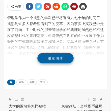
分享
管理学作为一个成熟的学科已经将近有六七十年的时间了，
成熟到许多人都希望看到它的变革，因为事实上实践已经走
在了前面，工业时代的那些管理学的经典理论虽然已经不适
应信息时代的管理需要，但是仍然在现在的企业发展中作为
管理的范式影响着决策者和管理者。变革从何而来？已经有
许多的观察者给出了自己的答案，比如哈默的《管理的未
来》、比如卡尼曼的《快思慢想》等。作为一位观察众筹较
继续阅读
长时间的战略咨询从业者，我越发清晰地感觉到：在人们自
以为已经了解的众筹背后，还潜藏着人们没有充分意识到的
管理学范式的重大转变。在影响企业创新的四个层次——经
营创新、产品创新、模式创新和管理创新——中，最难的是
众筹
吴鹏
管理
管理创新，而众筹也恰恰在这方面能给我们以新的启示。试
论之。
控制与失控
上一篇
下一篇
第一个想讨论的问题在于控制权的转移。这是很多人看不懂
大学的围墙将怎样被推
灰熊论坛：全球货币乱局