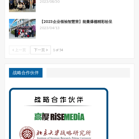
2023/08/30
顺畅地流向最高价值的提供者，而逐渐远离那些不能提供最
高附加价值的人。
【2023企业领袖智慧营】能量爆棚精彩纷呈
互联网能够实现这一点，从一个社群到另一个社群的形成就
2023/04/13
是这样的过程。相应的变化投射到社团或者平台上也是一
样。虽然基础的社团是公共的，但是其中谁吸引的人多，谁
更能聚合大家一起玩，却是一个自由选择的过程。
上一页
下一页
1 of 54
哈维举了开源软件社团Linux的例子。在传统的金字塔组织
中，执行者没有必要向一线员工证明其决策的义务，但
战略合作伙伴
Linux中不一样，作为核心代码的撰写者托沃兹会向更大范
围的社团解释他的选择理由。在Linux社团中，权力是下层
员工授予的，而不是依靠正式的职位和头衔获得的。权力也
很容易失去——当社团的成员退出或者选择其他的方式发布
自己的程序编码时候。
参与众筹项目，学习失控状态下的管理运营，对于参与者自
身的企业经营，无疑是一趟非常生动的EMBA课程。