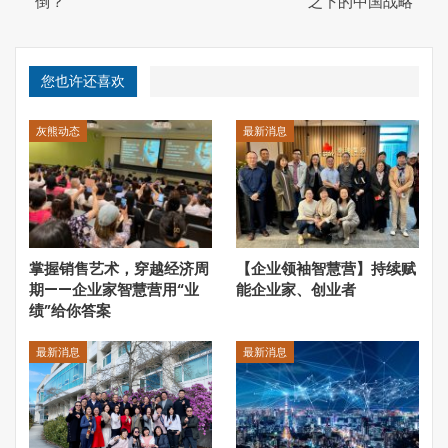
倒？
之下的中国战略
众筹的关键。针对中国式众筹强调的“等额返卡，股份平
均”，许多人最先质疑的是发起人的动力从何而来，因为从
直接的回报上来看，他只是普通一份，从职务上来看，他可
能也就只能是短短一届，但是从投入和付出来说比别人要更
您也许还喜欢
多，这种投入和回报上的不匹配是很多人不能够理解众筹的
最关键因素。我对于这一现象的解释留到最后。而这里牵涉
灰熊动态
最新消息
到一个管理学的经典话题，就是控制。这几乎是工业时代管
理学最核心的话题之一，从泰勒到韦伯，从流水线到六西格
玛，本质上是一致的。它不仅成为企业管理的范式，甚至成
为社会组织的基本范式。
掌握销售艺术，穿越经济周
【企业领袖智慧营】持续赋
期——企业家智慧营用“业
能企业家、创业者
绩”给你答案
最新消息
最新消息