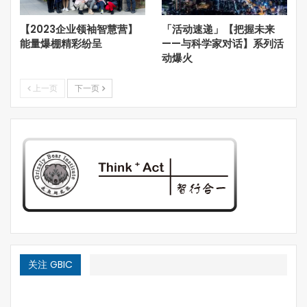
【2023企业领袖智慧营】
「活动速递」【把握未来
能量爆棚精彩纷呈
——与科学家对话】系列活
动爆火
上一页
下一页
“设定工作目标——激励与协调员工努力——开发与支持人才
——积累和应用知识——积累和分配资源——构建融洽关系
——平衡与实现利益相关者的诉求”。——哈默现在企业遇到
的问题是员工越来越不好管了，因为他们选择的可能性大大
地增加了。以前脱离了组织的个体是非常难生存的，比如三
关注 GBIC
十年前的下海是非常需要勇气的，而今天这个协同程度大大
增加的社会提供了很多自由职业的机会，哪怕是快递员或者
是滴滴司机，都是选择，这导致组织在面对雇员的时候必须