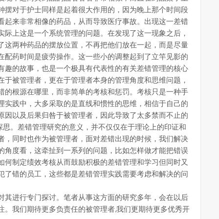
钟摆对于护士同样是起着很大作用的，因为晚上那个时间段
看起来非常相像的药品，从而导致医疗事故。出现这一差错
实际上这是一个系统管理的问题。在发现了这一现象之后，
了这两种药品的摆放位置，不再把他们放在一起，而是尽量
在配药时间是疲劳操作。这一些小的调整起到了立竿见影的
有趣的故事，也是一个极具有代表性的有关差错管理的核心
在于被管理者，更在于管理者本身的管理角度和思维问题，
错的根源在哪里，而非简单的考核和惩罚。考核只是一种手
理实践中，大多采取的是直线和惯性的思维，相信于自己的
原因以及后果归咎于被管理者，因此导致了太多禁而不止的
们深思。差错管理研究的意义，并不仅仅在于理论上的印证和
者，同时也作为被管理者，面对差错出现的时候，我们解决
的角度看，这牵扯到一系列的问题，比如怎样做才能把错误
如何制定绩效考核从而鼓励积极的差错管理和学习但同时又
犯了错的员工，这些都是差错管理实践需要考虑和解决的问
对其进行专门探讨。笔者从事这方面的研究多年，会在以后
注。我们期待更多负责任的被管理者,我们更期待更多优秀开