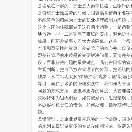
是摆放在一起的。护士是人而非机器，生物钟的
是值班护士最疲劳的时候，很容易拿错两个名字
不能简单的归纳为护士的职业操守或能力问题，
这个医院的住院部做了这样两个调整，一是调整
地放远一些；二是调整了夜班的安排，避免护士
效果，配药差错率立即大大的降低。这是一个很
本质和重要性的故事。差错管理的核心并非仅仅
即差错管理的本质是首先要解决问题，弄清楚差
段，而非解决问题的最关键点。我们在日常的管
主观判断，把自己放在管理者的位置，把差错的
现象，从而出现太多的“鲧治水”现象，值得我
导引，而在于诸多的管理实践中，我们作为管理
问题的方式方法，态度和思考的角度。从管理者
失败转化为组织创新，如何鼓励员工汇报错误，
不纵容不负责任的错误，如何处理，指导或帮助
题。
差错管理，是企业界常常忽略的一个话题，很少
的系列文章里做更多的专题介绍和讨论。敬请关