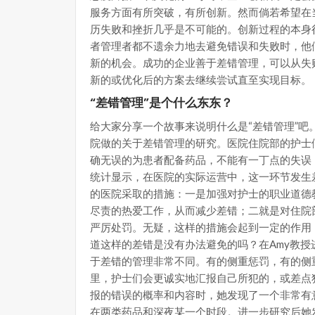
服务方面有所突破，有所创新。然而倘若希望在
历失败和挫折几乎是不可能的。创新过程的本身
者管理者都不遗余力地去避免错误和失败时，他
新的机会。成功的企业善于差错管理，可以从失
新的或优化后的方案去继续尝试直至实现目标。
“差错管理”是个什么东东？
给大家分享一个故事来说明什么是“差错管理”吧。这
院做的关于差错管理的研究。医院住院部的护士
确无误的为患者配备药品，不能有一丁点的失误
统计显示，在医院的实际运营中，这一环节发生
的医院采取的措施：一是加强对护士的职业道德
尽责的热爱工作，从而减少差错；二就是对住院
严厉处罚。无疑，这样的措施会起到一定的作用
道这样的差错是没有办法避免的吗？在Amy教
于差错的管理非常不同。有的侧重惩罚，有的侧
里，护士们会更诚实地汇报自己所犯的，或差点
报的错误的概率和内容时，她发现了一个非常有
在两类药品和深夜某一个时段。进一步研究后她