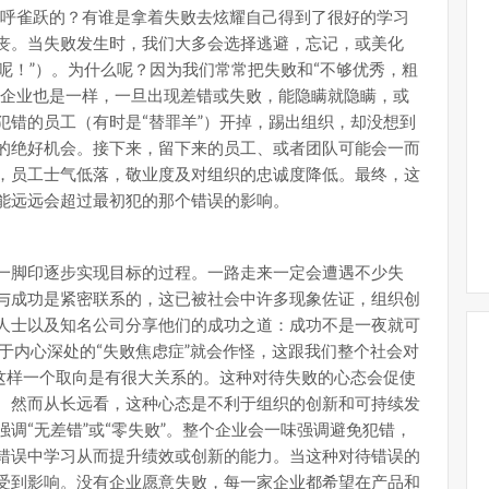
欢呼雀跃的？有谁是拿着失败去炫耀自己得到了很好的学习
丧。当失败发生时，我们大多会选择逃避，忘记，或美化
）呢！”）。为什么呢？因为我们常常把失败和“不够优秀，粗
。企业也是一样，一旦出现差错或失败，能隐瞒就隐瞒，或
犯错的员工（有时是“替罪羊”）开掉，踢出组织，却没想到
的绝好机会。接下来，留下来的员工、或者团队可能会一而
，员工士气低落，敬业度及对组织的忠诚度降低。最终，这
能远远会超过最初犯的那个错误的影响。
一脚印逐步实现目标的过程。一路走来一定会遭遇不少失
与成功是紧密联系的，这已被社会中许多现象佐证，组织创
人士以及知名公司分享他们的成功之道：成功不是一夜就可
于内心深处的“失败焦虑症”就会作怪，这跟我们整个社会对
”这样一个取向是有很大关系的。这种对待失败的心态会促使
。然而从长远看，这种心态是不利于组织的创新和可持续发
调“无差错”或“零失败”。整个企业会一味强调避免犯错，
错误中学习从而提升绩效或创新的能力。当这种对待错误的
受到影响。没有企业愿意失败，每一家企业都希望在产品和