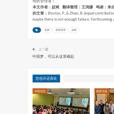
明的管理者！
本文作者：赵斌
翻译整理：王润娜
鸣谢：来
的文章：
Boston, P., & Zhao, B. (equal contribut
maybe there is not enough failure. Forthcoming a
创新
差错管理
赵斌
上一篇
中国梦，可以从这里崛起
您也许还喜欢
灰熊动态
最新消息