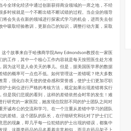
当今全球化经济中通过创新获得商业领域的一席之地，不经
很多时候就是一个不断出错不断试错的过程。当企业的领导
们将会失去在新的领域进行探索式学习的机会，进而失去创
败中吸取经验教训，更新自己的知识，调整行动方案，采取
个故事来自于哈佛商学院Amy Edmondson教授在一家医
们的工作，其中一个核心工作内容就是每天按照医生处方准
，因为这可是人命关天的事儿。但是，据美国医学界的数据
差错的概率可一点也不低。如何管理这一差错呢？绝大多数
教育，强化白衣天使的使命感和荣誉感，使护士们更加尽职
部护士岗位进行严格的考核方法，规定如果出现差错将实行
，但是我们悲观的看到，这样的差错依然会时常的发生！难
授进行研究的一家医院，她发现住院部不同的护士团队之间对
重开诚布公的交流和学习。在一个注重从差错中学习的团队
犯的差错。这个团队的队长，在仔细研究和比对了护士们汇
意思的现象，即几乎每一位犯错的护士出现的错误，都集中
发现，这两类药品的品名看着非常相似，而且在药品架子上