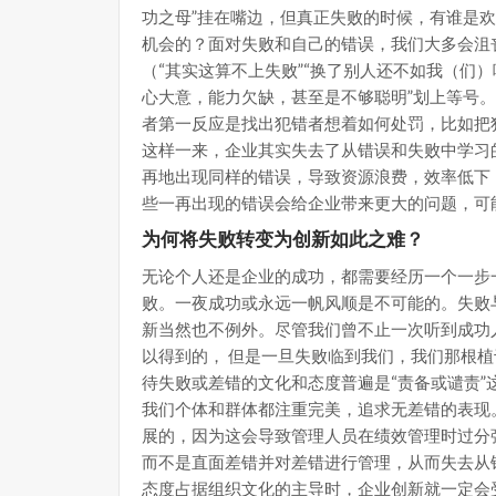
功之母”挂在嘴边，但真正失败的时候，有谁是
机会的？面对失败和自己的错误，我们大多会沮
（“其实这算不上失败”“换了别人还不如我（们
心大意，能力欠缺，甚至是不够聪明”划上等号
者第一反应是找出犯错者想着如何处罚，比如把
这样一来，企业其实失去了从错误和失败中学习
再地出现同样的错误，导致资源浪费，效率低下
些一再出现的错误会给企业带来更大的问题，可
为何将失败转变为创新如此之难？
无论个人还是企业的成功，都需要经历一个一步
败。一夜成功或永远一帆风顺是不可能的。失败
新当然也不例外。尽管我们曾不止一次听到成功
以得到的， 但是一旦失败临到我们，我们那根植
待失败或差错的文化和态度普遍是“责备或谴责
我们个体和群体都注重完美，追求无差错的表现
展的，因为这会导致管理人员在绩效管理时过分强
而不是直面差错并对差错进行管理，从而失去从
态度占据组织文化的主导时，企业创新就一定会