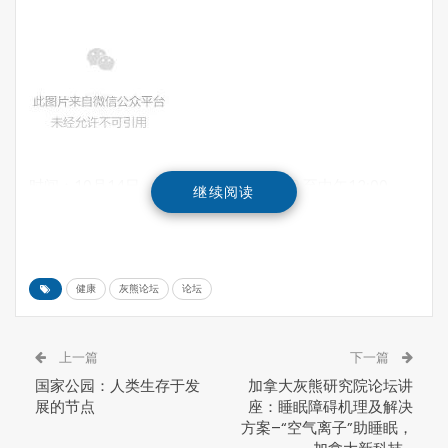
时间：10月14日（星期日），上午10:30 至中午12:00
继续阅读
地点：FSC 4001，不列颠哥伦比亚大学，2424 Main
Mall，温哥华
主办单位：加拿大Grizzly Bear Institute of
Canada（GBIC）
健康
灰熊论坛
论坛
协办单位：高度周刊
支持单位：UHUBOR, Nutri Air Solution
联系人：谢女士,GBIC行政助理(778-8055535)
上一篇
下一篇
报名方式：
点击报名
国家公园：人类生存于发
加拿大灰熊研究院论坛讲
展的节点
座：睡眠障碍机理及解决
在GBIC和高度周刊共同成功组织多次论坛之后，我们将组
方案–“空气离子”助睡眠，
织另一场专家研讨会。