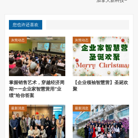
加拿大新科技–
人类大约三分之一的时间都在睡觉。睡眠不是简单的休息，
而是我们身体（特别是我们的大脑）执行“清洁房屋”任务的
您也许还喜欢
关键机会，例如排除毒素、加强记忆、重新组织和整合新旧
信息、增加创造力和解决问题的过程。
灰熊动态
灰熊动态
根据Laval大学研究人员进行的一项研究，睡眠障碍影响了
40％的加拿大成年人。无法安然入睡是许多慢性疾病的常
见原因。睡眠丧失和睡眠障碍的长期累积影响与广泛的有害
健康后果相关，包括高血压、糖尿病、肥胖、抑郁、心脏病
发作和使中风的风险增加。
掌握销售艺术，穿越经济周
【企业领袖智慧营】圣诞欢
我们将邀请知名教授和健康专家从生理、心理的角度，分享
期——企业家智慧营用“业
聚
绩”给你答案
关于睡眠的知识与健康。特别是慢波睡眠（SWS）的传统
声波刺激方法，药理学方法，及新的无损伤方法 – 负离子诱
最新消息
最新消息
导波等方法。我们诚挚地欢迎您参加这个论坛。