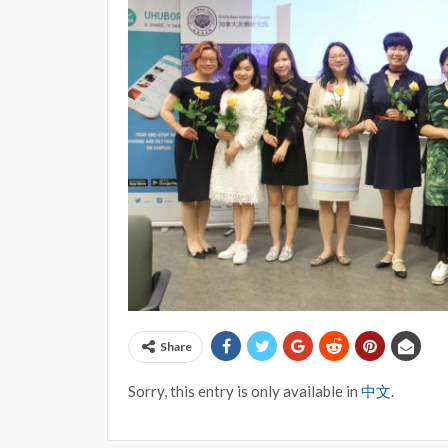
Share
Sorry, this entry is only available in
中文
.