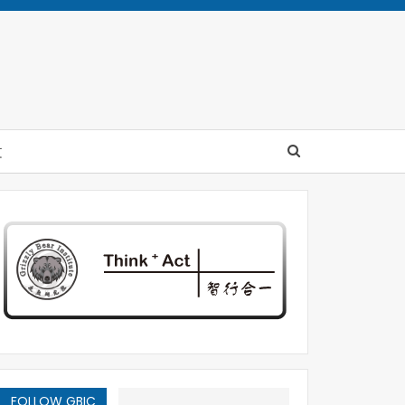
文
FOLLOW GBIC