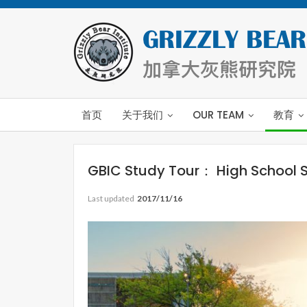
首页
关于我们
OUR TEAM
教育
GBIC Study Tour： High Schoo
Last updated
2017/11/16