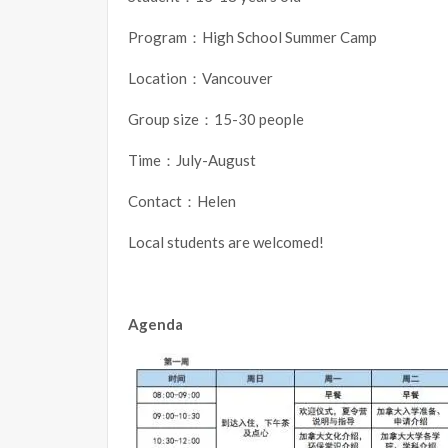
Program：High School Summer Camp
Location：Vancouver
Group size：15-30 people
Time：July-August
Contact：Helen
Local students are welcomed!
Agenda