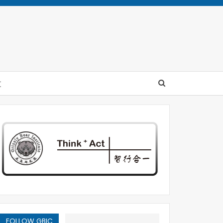
文
FOLLOW GBIC