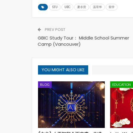
SFU
UBC
夏令营
温哥华
留学
PREV POST
GBIC Study Tour： Middle School Summer
Camp (Vancouver)
YOU MIGHT ALSO LIKE
BLOG
EDUCATION