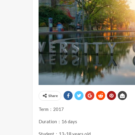
Share
Term：2017
Duration：16 days
Student：13-18 years old