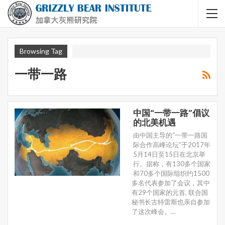
Browsing Tag
一带一路
中国“一带一路”倡议
的北美机遇
由中国主导的“一带一路国
际合作高峰论坛”于2017年
5月14日至15日在北京举
行。据称，有130多个国家
和70多个国际组织约1500
多名代表参加了会议，其中
有29个国家的元首, 联合国
秘书长古特雷斯也亲自参加
了这次峰会。…