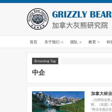
首页
关于我们
团队
教育
科
Browsing Tag
中企
加拿大林业
（为帮助业界
网、《高度》
“林业专题沙