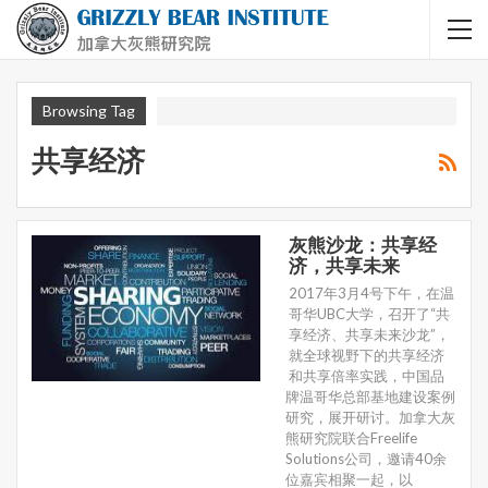
Browsing Tag
共享经济
灰熊沙龙：共享经
济，共享未来
2017年3月4号下午，在温
哥华UBC大学，召开了“共
享经济、共享未来沙龙”，
就全球视野下的共享经济
和共享倍率实践，中国品
牌温哥华总部基地建设案例
研究，展开研讨。加拿大灰
熊研究院联合Freelife
Solutions公司，邀请40余
位嘉宾相聚一起，以