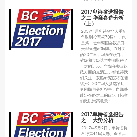
2017卑诗省选报告
之二 华裔参选分析
（上）
2017年是卑诗省华人重新
争取到投票权70周年，也
是第一位华裔国会议员郑
天华当选60周年。在过去
的20年里，华裔在联邦，
省级和市级选举中都取得了
一定的进步。华裔在参政议
政方面的点滴进步都值得我
们关注，灰熊研究院将在陆
续推出20年华人参选的历
史回顾与分析报告，向那些
跋涉在路途上的政坛开拓者
们致以崇高敬意！…
2017卑诗省选报告
之一 大势分析
2017年5月9日，卑诗省将
举行第41届大选。全省共