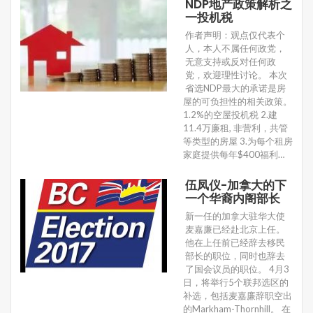
NDP地产政策解析之
一投机税
作者声明：观点仅代表个
人，本人不属任何政党，
无意支持或反对任何政
党，欢迎理性讨论。 本次
省选NDP最大的承诺是房
屋的可负担性的相关政策。
1.2%的空屋投机税 2.建
11.4万廉租, 非营利，共管
等类型的房屋 3.为每个租房
家庭提供每年$400福利…
伍凤仪-加拿大的下
一个华裔内阁部长
新一任的加拿大驻华大使
麦嘉廉已经赴北京上任。
他在上任前已经辞去移民
部长的职位，同时也辞去
了国会议员的职位。 4月3
日，将举行5个联邦选区的
补选，包括麦嘉廉辞职空出
的Markham-Thornhill。 在