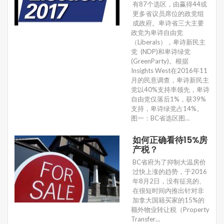
有87个选区，由赢得44或
更多省议员席位的政党组
成政府。卑诗省三大主要
政党为卑诗自由党
（Liberals），卑诗新民主
党 (NDP)和卑诗绿党
(GreenParty)。根据
Insights West在2016年11
月的民意调查，卑诗新民主
党以40%支持率领先，卑诗
自由党仅落后1%，获39%
支持，卑诗绿党占14%。
图一：BC省选区图…
如何正确看待15%房
产税？
BC省府为了抑制大温房价
过快上涨的趋势，于2016
年8月2日，没有征兆的、
在很短时间内推出针对非
加拿大国籍买家的15%的
额外物业转让税（Property
Transfer…