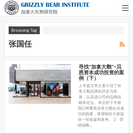
Browsing Tag
张国任
寻找“加拿大鹅”-贝
恩资本成功投资的案
例（下）
上半篇文章主要介绍了加
拿大鹅品牌的历史与发
展，以及该公司的品牌战
略和定位。本次的下半篇
我们将聚焦加拿大鹅企业成
功的因素，希望能给大家提
供一些借鉴和参考。 2．营
销战略…