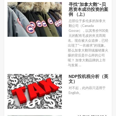
寻找“加拿大鹅”-贝
恩资本成功投资的案
例 （上）
总部位于多伦多的加拿大
鹅公司（Canada
Goose），以其售价900美
元的配有毛皮的夹克而闻
名。现在被大众追捧，已经
出现了“一衣难求”的现象。
那么加拿大鹅羽绒服销量火
爆的背后是什么样的公司
呢？ 加拿大鹅品牌的上市
与发展 …
NDP投机税分析（英
文）
对不起，此内容只适用于
English。