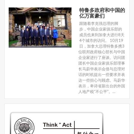
特鲁多政府和中国的
亿万富豪们
跟随着李克强总理的脚
步，中国企业家俱乐部的
成员也来到加拿大进行8天
4个城市的访问。 10月19
日，加拿大总理特鲁多携3
位联邦政府核心部长与中国
企业家进行了座谈。访问团
团长中国企业家俱乐部理事
长马蔚华表示会借与总理对
话的时机提出一些要求并表
达一些担心与顾虑。马蔚华
表示，卑诗省新出台的外国
人地产税“不公平”。…