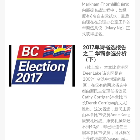
Markham-Thornhill自由党
内部提名战过程中，曾经一
度有6名自由党试水，最后
由现在在总理办公室工作的
华裔伍凤仪（Mary Ng）正
式获得提名。…
2017卑诗省选报告
之二 华裔参选分析
（下）
（续上篇） 本拿比鹿湖区
Deer Lake 该选区是在
2009年省选中增添的新
区，在仅有的两次省选中
都由新民主党现任省议员
Cathy Corrigan(本拿比市
长Derek Corrigan的夫人)
胜出。这次省选，新民主党
由本拿比市议员Anne Kang
康安礼出战。康安礼虽然还
不到40岁，却已经连任三
届本拿比市议员，可以称的
上是政坛老将/seasoned…