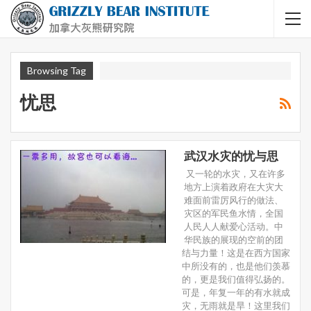
Browsing Tag
忧思
武汉水灾的忧与思
又一轮的水灾，又在许多
地方上演着政府在大灾大
难面前雷厉风行的做法、
灾区的军民鱼水情，全国
人民人人献爱心活动。中
华民族的展现的空前的团
结与力量！这是在西方国家
中所没有的，也是他们羡慕
的，更是我们值得弘扬的。
可是，年复一年的有水就成
灾，无雨就是旱！这里我们