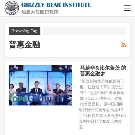
Browsing Tag
普惠金融
马蔚华&比尔盖茨 的
普惠金融梦
“普惠金融就是降低投资门
槛，让普通人可以投资进
来！”这是中国企业家俱乐
部（CEC）理事长、访加
代表团团长、原中国招商
银行行长马蔚华在出席10
月19日晚加拿大多伦多GIC
金融平台社交晚宴上的发
言。…