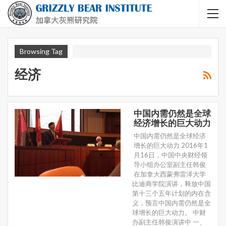
Browsing Tag
经济
中国内需仍然是全球
经济增长的巨大动力
中国内需仍然是全球经济
增长的巨大动力 2016年1
月16日，中国中央财经领
导小组办公室副主任韩俊
在加拿大西蒙弗雷泽大学
比迪商学院演讲，释放中国
第十三个五年计划的内在含
义，预言中国内需仍然是全
球增长的巨大动力。 中财
办副主任韩俊演讲中 一、