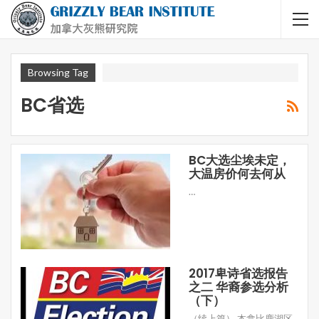
Browsing Tag
BC省选
BC大选尘埃未定，
大温房价何去何从
…
2017卑诗省选报告
之二 华裔参选分析
（下）
（续上篇） 本拿比鹿湖区