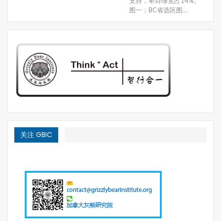
支持，卑诗绿党占14%。
图一：BC省选区图…
关注 GBIC