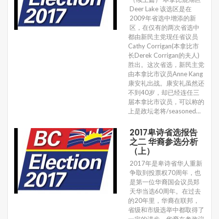
Deer Lake 该选区是在
2009年省选中增添的新
区，在仅有的两次省选中
都由新民主党现任省议员
Cathy Corrigan(本拿比市
长Derek Corrigan的夫人)
胜出。这次省选，新民主党
由本拿比市议员Anne Kang
康安礼出战。康安礼虽然还
不到40岁，却已经连任三
届本拿比市议员，可以称的
上是政坛老将/seasoned…
2017卑诗省选报告
之二 华裔参选分析
（上）
2017年是卑诗省华人重新
争取到投票权70周年，也
是第一位华裔国会议员郑
天华当选60周年。在过去
的20年里，华裔在联邦，
省级和市级选举中都取得了