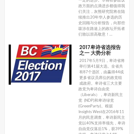
一定的进步。华裔在参政议
政方面的点滴进步都值得我
们关注，灰熊研究院将在陆
续推出20年华人参选的历
史回顾与分析报告，向那些
跋涉在路途上的政坛开拓者
们致以崇高敬意！…
2017卑诗省选报告
之一 大势分析
2017年5月9日，卑诗省将
举行第41届大选。全省共
有87个选区，由赢得44或
更多省议员席位的政党组
成政府。卑诗省三大主要
政党为卑诗自由党
（Liberals），卑诗新民主
党 (NDP)和卑诗绿党
(GreenParty)。根据
Insights West在2016年11
月的民意调查，卑诗新民主
党以40%支持率领先，卑诗
自由党仅落后1%，获39%